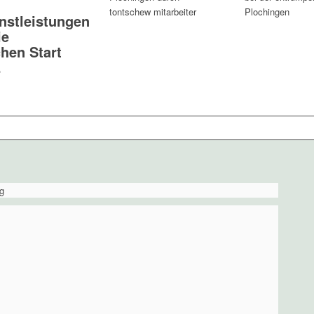
nstleistungen
ie
chen Start
.
g